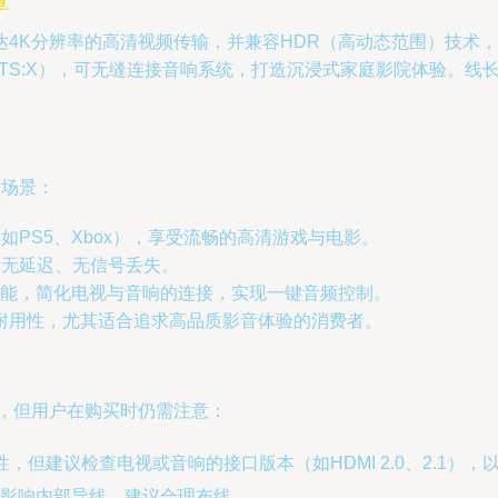
障
5支持高达4K分辨率的高清视频传输，并兼容HDR（高动态范围）
s、DTS:X），可无缝连接音响系统，打造沉浸式家庭影院体验。
种场景：
PS5、Xbox），享受流畅的高清游戏与电影。
示无延迟、无信号丢失。
）功能，简化电视与音响的连接，实现一键音频控制。
耐用性，尤其适合追求高品质影音体验的消费者。
现优异，但用户在购买时仍需注意：
性，但建议检查电视或音响的接口版本（如HDMI 2.0、2.1）
影响内部导线，建议合理布线。