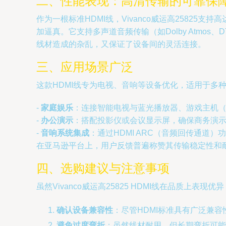
二、性能表现：高清传输的可靠保
作为一根标准HDMI线，Vivanco威运高2582
加逼真。它支持多声道音频传输（如Dolby Atmo
线材造成的杂乱，又保证了设备间的灵活连接。
三、应用场景广泛
这款HDMI线专为电视、音响等设备优化，适用于多
-
家庭娱乐
：连接智能电视与蓝光播放器、游戏主机（如
-
办公演示
：搭配投影仪或会议显示屏，确保商务演
-
音响系统集成
：通过HDMI ARC（音频回传通道
在亚马逊平台上，用户反馈普遍称赞其传输稳定性和
四、选购建议与注意事项
虽然Vivanco威运高25825 HDMI线在品质上表
确认设备兼容性
：尽管HDMI标准具有广泛兼容
避免过度弯折
：虽然线材耐用，但长期弯折可能