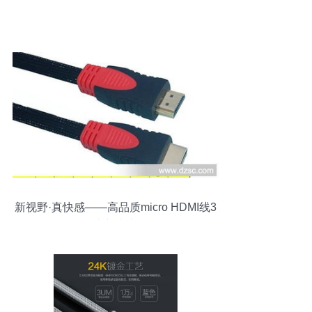
新视野·真快感——高品质micro HDMI线3
米新上市